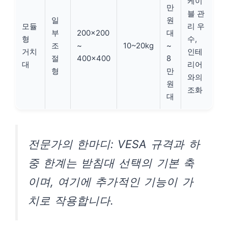
케이
만
블 관
일
원
모듈
리 우
부
200×200
대
형
수,
조
~
10~20kg
~
거치
인테
절
400×400
8
대
리어
형
만
와의
원
조화
대
전문가의 한마디: VESA 규격과 하
중 한계는 받침대 선택의 기본 축
이며, 여기에 추가적인 기능이 가
치로 작용합니다.