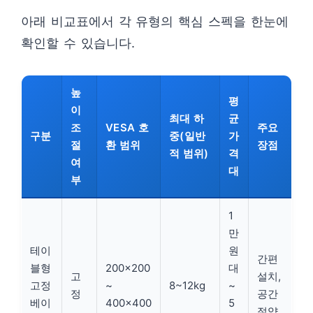
아래 비교표에서 각 유형의 핵심 스펙을 한눈에
확인할 수 있습니다.
높
평
이
최대 하
균
조
VESA 호
주요
구분
중(일반
가
절
환 범위
장점
적 범위)
격
여
대
부
1
만
테이
원
간편
블형
200×200
대
고
설치,
고정
~
8~12kg
~
정
공간
베이
400×400
5
절약