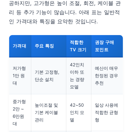
공하지만, 고가형은 높이 조절, 회전, 케이블 관
리 등 추가 기능이 많습니다. 아래 표는 일반적
인 가격대와 특징을 요약한 것입니다.
적합한
권장 구매
가격대
주요 특징
TV 크기
포인트
42인치
저가형
예산이 매우
기본 고정형,
이하 또
1만 원
한정된 경우
단순 설치
는 경량
대
추천
모델
중가형
높이조절 및
42~50
일상 사용에
2만 ~
기본 케이블
인치 모
적합한 균형
6만원
관리
델
형
대