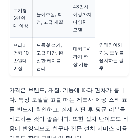
43인치
고가형
높이조절, 회
이상까지
6만원
전, 고급 재질
다양한
대 이상
모델
인테리어와
프리미
모듈형 설계,
대형 TV
기능 모두를
엄형 10
고급 마감, 완
까지 확
중시하는 경
만원대
전한 케이블
장 가능
우
이상
관리
가격은 브랜드, 재질, 기능에 따라 편차가 큽니
다. 특정 모델을 고를 때는 제조사 제공 스펙 표
를 반드시 확인하고, 실제 시판 후 평균 리뷰를
비교하는 것이 좋습니다. 또한 설치 난이도도 비
용에 반영되므로 친구나 전문 설치 서비스 이용
여부도 함께 고려해야 합니다.