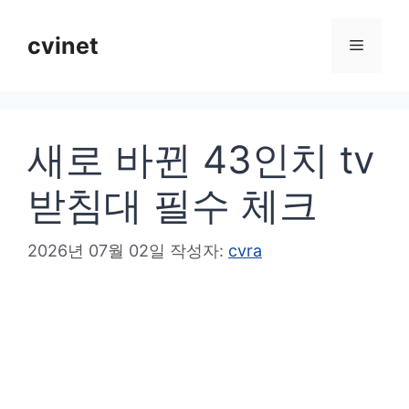
컨
텐
cvinet
메
츠
로
뉴
건
새로 바뀐 43인치 tv
너
뛰
받침대 필수 체크
기
2026년 07월 02일
작성자:
cvra