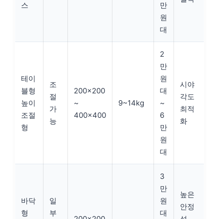
스
만
원
대
2
만
테이
원
조
시야
블형
200×200
대
절
각도
높이
~
9~14kg
~
가
최적
조절
400×400
6
능
화
형
만
원
대
3
만
높은
바닥
일
원
안정
형
부
대
200×200
성,