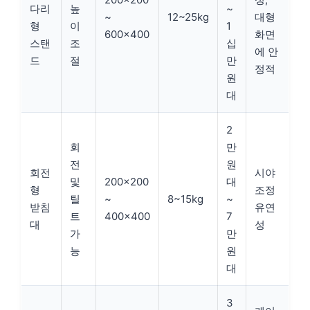
다리
높
~
~
12~25kg
대형
형
이
1
600×400
화면
스탠
조
십
에 안
드
절
만
정적
원
대
2
회
만
전
원
회전
시야
및
200×200
대
형
조정
틸
~
8~15kg
~
받침
유연
트
400×400
7
대
성
가
만
능
원
대
3