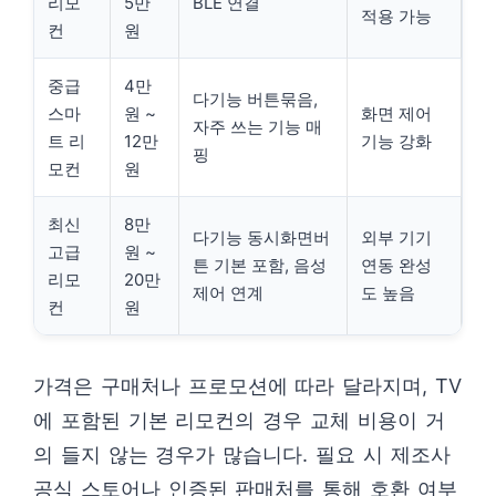
리모
5만
BLE 연결
적용 가능
컨
원
중급
4만
다기능 버튼묶음,
스마
원 ~
화면 제어
자주 쓰는 기능 매
트 리
12만
기능 강화
핑
모컨
원
최신
8만
다기능 동시화면버
외부 기기
고급
원 ~
튼 기본 포함, 음성
연동 완성
리모
20만
제어 연계
도 높음
컨
원
가격은 구매처나 프로모션에 따라 달라지며, TV
에 포함된 기본 리모컨의 경우 교체 비용이 거
의 들지 않는 경우가 많습니다. 필요 시 제조사
공식 스토어나 인증된 판매처를 통해 호환 여부