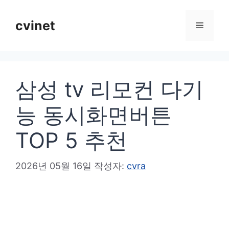
컨
텐
cvinet
메
츠
로
뉴
건
삼성 tv 리모컨 다기
너
뛰
능 동시화면버튼
기
TOP 5 추천
2026년 05월 16일
작성자:
cvra