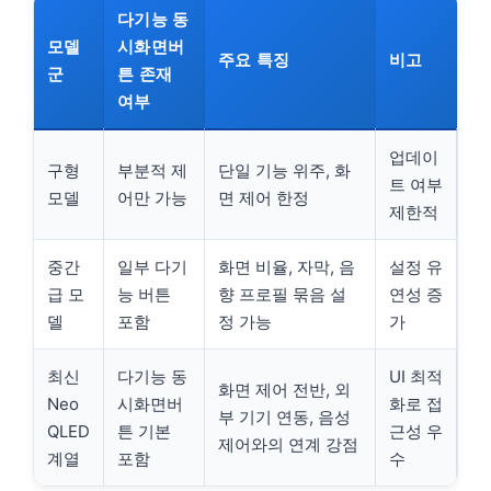
다기능 동
모델
시화면버
주요 특징
비고
군
튼 존재
여부
업데이
구형
부분적 제
단일 기능 위주, 화
트 여부
모델
어만 가능
면 제어 한정
제한적
중간
일부 다기
화면 비율, 자막, 음
설정 유
급 모
능 버튼
향 프로필 묶음 설
연성 증
델
포함
정 가능
가
최신
다기능 동
UI 최적
화면 제어 전반, 외
Neo
시화면버
화로 접
부 기기 연동, 음성
QLED
튼 기본
근성 우
제어와의 연계 강점
계열
포함
수