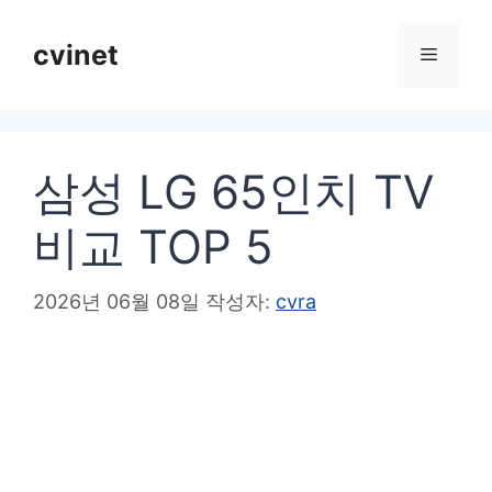
컨
텐
cvinet
메
츠
로
뉴
건
삼성 LG 65인치 TV
너
뛰
비교 TOP 5
기
2026년 06월 08일
작성자:
cvra