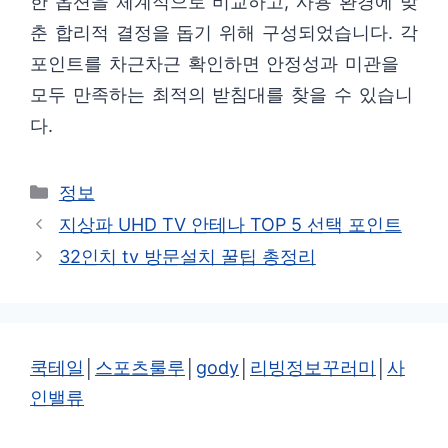
한 옵션을 체계적으로 비교하고, 사용 환경에 맞
춘 합리적 결정을 돕기 위해 구성되었습니다. 각
포인트를 차근차근 확인하면 안정성과 미관을
모두 만족하는 최적의 받침대를 찾을 수 있습니
다.
카
정보
테
지상파 UHD TV 안테나 TOP 5 선택 포인트
고
32인치 tv 방문설치 꿀팁 총정리
리
쿡테일
│
스포츠룰루
│
gody
│
리빙정보꾸러미
│
사
인밸류