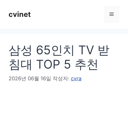
컨
텐
cvinet
메
츠
로
뉴
건
삼성 65인치 TV 받
너
뛰
침대 TOP 5 추천
기
2026년 06월 16일
작성자:
cvra