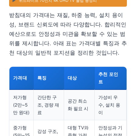
▶️
위드라이프 70인치 4K UHD TV 꿀팁 총정리
받침대의 가격대는 재질, 하중 능력, 설치 용이
성, 브랜드 신뢰도에 따라 다양합니다. 합리적인
예산으로도 안정성과 미관을 확보할 수 있는 범
위를 제시합니다. 아래 표는 가격대별 특징과 추
천 대상의 일반적 포지션을 정리한 것입니다.
추천 포인
가격대
특징
대상
트
저가형
간단한 구
가성비 우
공간 최소
(2만~5
조, 경량 재
수, 설치 용
화 필요 시
만 원대)
료
이
중가형
대형 TV와
안정성과 기
강성 구조,
(5만~15
중형 가전
능성의 적절