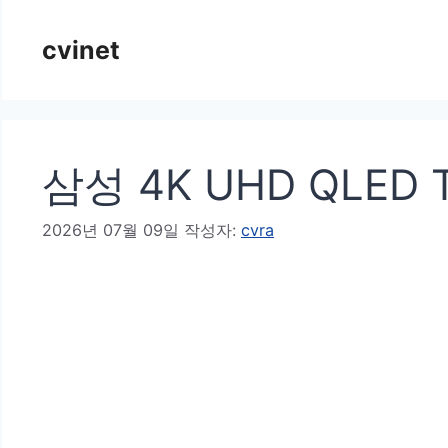
컨
cvinet
텐
츠
로
건
삼성 4K UHD QLED 
너
뛰
2026년 07월 09일
작성자:
cvra
기