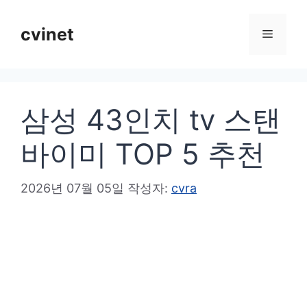
컨
텐
cvinet
메
츠
로
뉴
건
삼성 43인치 tv 스탠
너
뛰
바이미 TOP 5 추천
기
2026년 07월 05일
작성자:
cvra