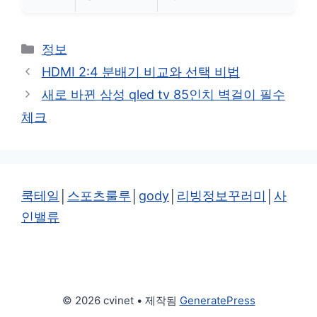
카
정보
테
HDMI 2:4 분배기 비교와 선택 비법
고
새로 바뀐 삼성 qled tv 85인치 벽걸이 필수
리
체크
쿡테일
│
스포츠룰루
│
gody
│
리빙정보꾸러미
│
사
인밸류
© 2026 cvinet
• 제작됨
GeneratePress