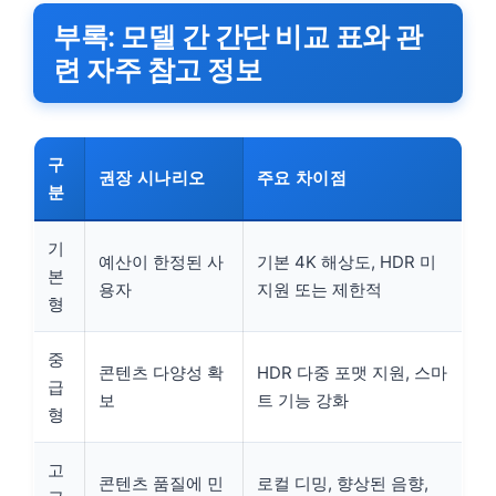
부록: 모델 간 간단 비교 표와 관
련 자주 참고 정보
구
권장 시나리오
주요 차이점
분
기
예산이 한정된 사
기본 4K 해상도, HDR 미
본
용자
지원 또는 제한적
형
중
콘텐츠 다양성 확
HDR 다중 포맷 지원, 스마
급
보
트 기능 강화
형
고
콘텐츠 품질에 민
로컬 디밍, 향상된 음향,