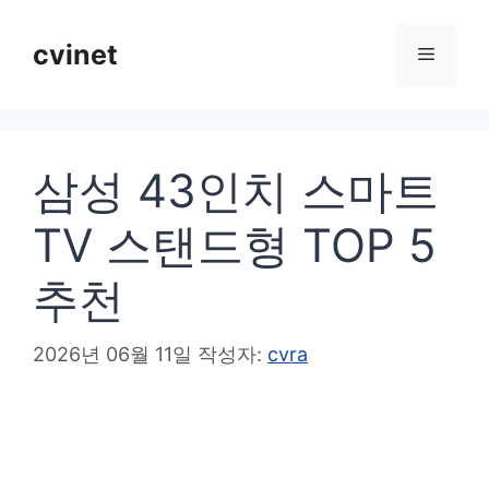
컨
텐
cvinet
메
츠
로
뉴
건
삼성 43인치 스마트
너
뛰
TV 스탠드형 TOP 5
기
추천
2026년 06월 11일
작성자:
cvra