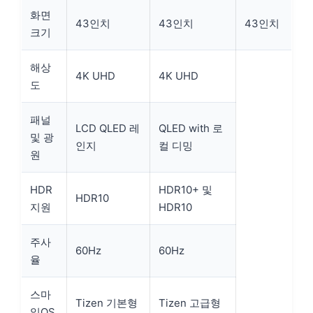
화면
43인치
43인치
43인치
크기
해상
4K UHD
4K UHD
도
패널
LCD QLED 레
QLED with 로
및 광
인지
컬 디밍
원
HDR
HDR10+ 및
HDR10
지원
HDR10
주사
60Hz
60Hz
율
스마
Tizen 기본형
Tizen 고급형
일OS