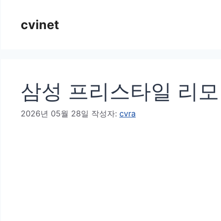
컨
cvinet
텐
츠
로
건
삼성 프리스타일 리모컨
너
뛰
2026년 05월 28일
작성자:
cvra
기