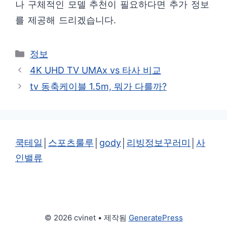
나 구체적인 모델 추천이 필요하다면 추가 정보
를 제공해 드리겠습니다.
카
정보
테
4K UHD TV UMAx vs 타사 비교
고
tv 동축케이블 1.5m, 뭐가 다를까?
리
쿡테일
│
스포츠룰루
│
gody
│
리빙정보꾸러미
│
사
인밸류
© 2026 cvinet
• 제작됨
GeneratePress