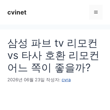
컨
텐
cvinet
메
츠
로
뉴
건
삼성 파브 tv 리모컨
너
뛰
vs 타사 호환 리모컨
기
어느 쪽이 좋을까?
2026년 06월 23일
작성자:
cvra