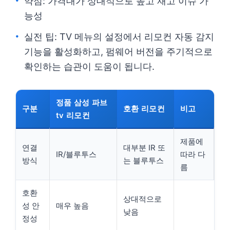
약점: 가격대가 상대적으로 높고 재고 이슈 가
능성
실전 팁: TV 메뉴의 설정에서 리모컨 자동 감지
기능을 활성화하고, 펌웨어 버전을 주기적으로
확인하는 습관이 도움이 됩니다.
정품 삼성 파브
구분
호환 리모컨
비고
tv 리모컨
제품에
연결
대부분 IR 또
IR/블루투스
따라 다
방식
는 블루투스
름
호환
상대적으로
성 안
매우 높음
낮음
정성