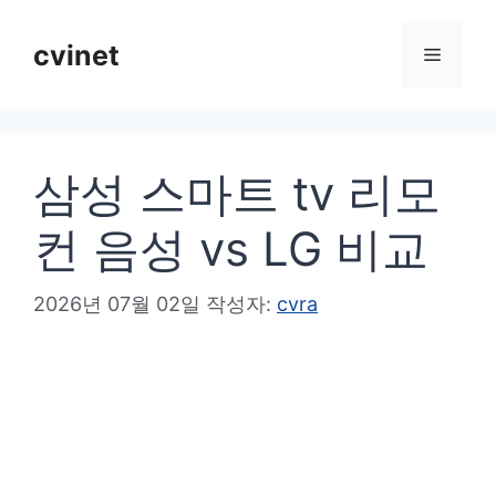
컨
텐
cvinet
메
츠
로
뉴
건
삼성 스마트 tv 리모
너
뛰
컨 음성 vs LG 비교
기
2026년 07월 02일
작성자:
cvra