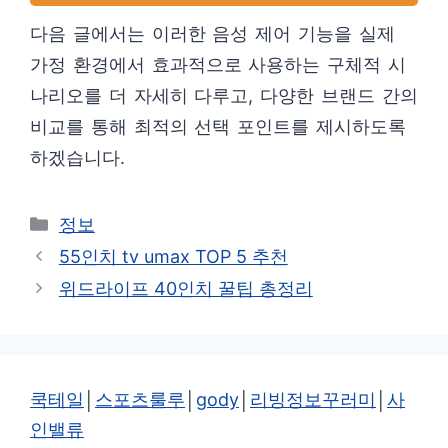
다음 글에서는 이러한 음성 제어 기능을 실제
가정 환경에서 효과적으로 사용하는 구체적 시
나리오를 더 자세히 다루고, 다양한 브랜드 간의
비교를 통해 최적의 선택 포인트를 제시하도록
하겠습니다.
카
정보
테
55인치 tv umax TOP 5 추천
고
위드라이프 40인치 꿀팁 총정리
리
쿡테일
│
스포츠룰루
│
gody
│
리빙정보꾸러미
│
사
인밸류