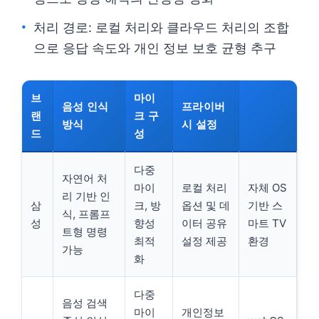
처리 경로: 로컬 처리와 클라우드 처리의 조합
으로 응답 속도와 개인 정보 보호 균형 추구
브
마이
음성 인식
프라이버
랜
크 구
방식
시 설정
드
성
다중
자연어 처
마이
로컬 처리
자체 OS
리 기반 인
삼
크, 방
옵션 및 데
기반 스
식, 프롬프
성
향성
이터 공유
마트 TV
트형 명령
최적
설정 제공
환경
가능
화
다중
음성 검색
마이
개인정보