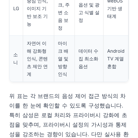
중심 인식,
webOS
크, 주
옵션 및 광
LG
이미지 기
기반 생
변 소
고 식별 설
반 보조 기
태계
음 보
정
능
정
자연어 이
마이
해 강화형
크 배
데이터 수
Android
소
인식, 콘텐
열 및
집 최소화
TV 계열
니
츠 제안 연
방향
옵션
혼합
계
인식
위 표는 각 브랜드의 음성 제어 접근 방식의 차
이를 한 눈에 확인할 수 있도록 구성했습니다.
특히 삼성은 로컬 처리와 프라이버시 강화에 초
점을 맞추며, 프라이버시 설정의 가시성과 통제
성을 강조하는 경향이 있습니다. 다만 실사용 환