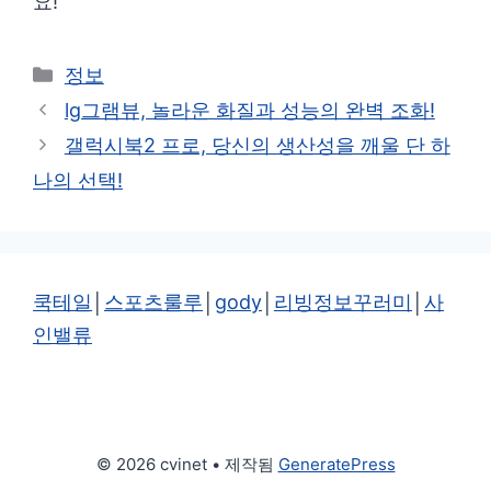
요!
카
정보
테
lg그램뷰, 놀라운 화질과 성능의 완벽 조화!
고
갤럭시북2 프로, 당신의 생산성을 깨울 단 하
리
나의 선택!
쿡테일
│
스포츠룰루
│
gody
│
리빙정보꾸러미
│
사
인밸류
© 2026 cvinet
• 제작됨
GeneratePress