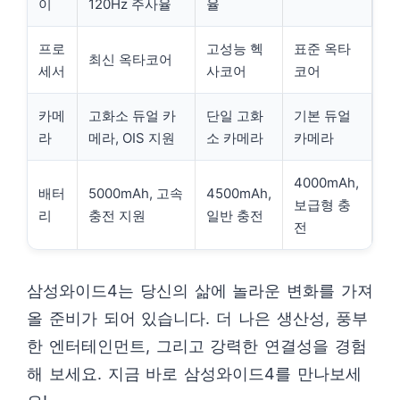
이
120Hz 주사율
율
프로
고성능 헥
표준 옥타
최신 옥타코어
세서
사코어
코어
카메
고화소 듀얼 카
단일 고화
기본 듀얼
라
메라, OIS 지원
소 카메라
카메라
4000mAh,
배터
5000mAh, 고속
4500mAh,
보급형 충
리
충전 지원
일반 충전
전
삼성와이드4는 당신의 삶에 놀라운 변화를 가져
올 준비가 되어 있습니다. 더 나은 생산성, 풍부
한 엔터테인먼트, 그리고 강력한 연결성을 경험
해 보세요. 지금 바로 삼성와이드4를 만나보세