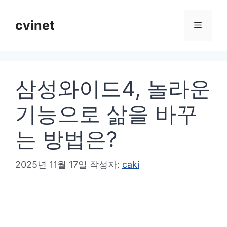
컨
텐
cvinet
메
츠
로
뉴
건
삼성와이드4, 놀라운
너
뛰
기능으로 삶을 바꾸
기
는 방법은?
2025년 11월 17일
작성자:
caki