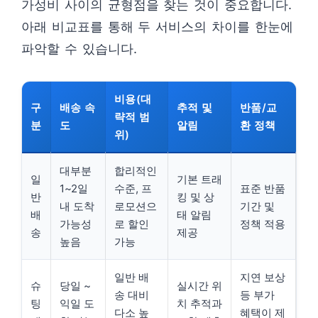
가성비 사이의 균형점을 찾는 것이 중요합니다.
아래 비교표를 통해 두 서비스의 차이를 한눈에
파악할 수 있습니다.
비용(대
구
배송 속
추적 및
반품/교
략적 범
분
도
알림
환 정책
위)
대부분
합리적인
일
기본 트래
1~2일
수준, 프
표준 반품
반
킹 및 상
내 도착
로모션으
기간 및
배
태 알림
가능성
로 할인
정책 적용
송
제공
높음
가능
일반 배
지연 보상
슈
당일 ~
실시간 위
송 대비
등 부가
팅
익일 도
치 추적과
다소 높
혜택이 제