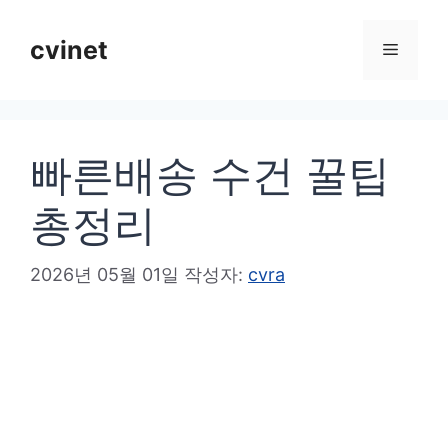
컨
텐
cvinet
메
츠
로
뉴
건
빠른배송 수건 꿀팁
너
뛰
총정리
기
2026년 05월 01일
작성자:
cvra