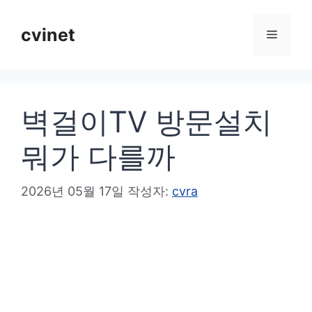
컨
텐
cvinet
메
츠
로
뉴
건
벽걸이TV 방문설치
너
뛰
뭐가 다를까
기
2026년 05월 17일
작성자:
cvra