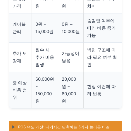
가격
원
원
차이
숨김형 여부에
케이블
0원 ~
0원 ~
따라 비용 증가
관리
15,000원
10,000원
가능
필수 시
벽면 구조에 따
추가 보
가능성이
추가 비용
라 필요 여부 확
강재
낮음
발생
인
60,000원
20,000
총 예상
~
원 ~
현장 여건에 따
비용 범
150,000
60,000
라 변동
위
원
원
▶️
POS 속도 개선: 대기시간 단축하는 5가지 놀라운 비결