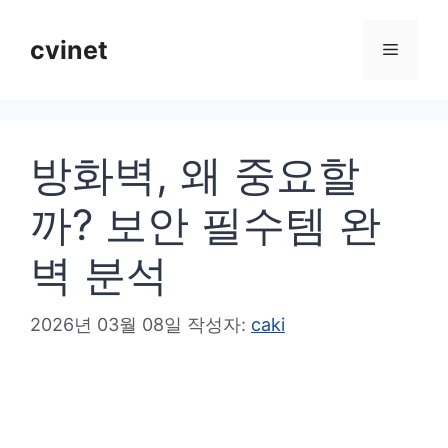
컨
텐
cvinet
메
츠
로
뉴
건
방화벽, 왜 중요할
너
뛰
까? 보안 필수템 완
기
벽 분석
2026년 03월 08일
작성자:
caki