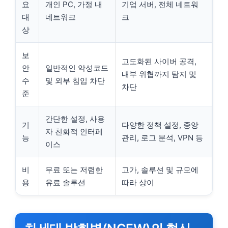
요
개인 PC, 가정 내
기업 서버, 전체 네트워
대
네트워크
크
상
보
고도화된 사이버 공격,
안
일반적인 악성코드
내부 위협까지 탐지 및
수
및 외부 침입 차단
차단
준
간단한 설정, 사용
기
다양한 정책 설정, 중앙
자 친화적 인터페
능
관리, 로그 분석, VPN 등
이스
비
무료 또는 저렴한
고가, 솔루션 및 규모에
용
유료 솔루션
따라 상이