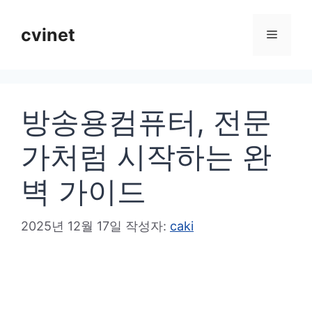
컨
텐
cvinet
메
츠
로
뉴
건
방송용컴퓨터, 전문
너
뛰
가처럼 시작하는 완
기
벽 가이드
2025년 12월 17일
작성자:
caki