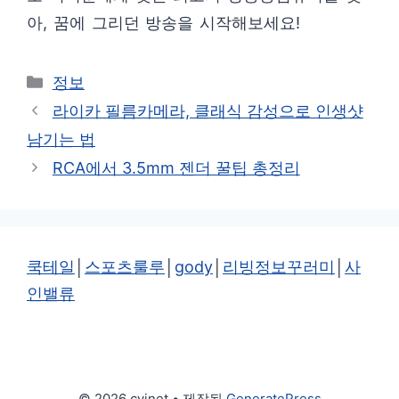
아, 꿈에 그리던 방송을 시작해보세요!
카
정보
테
라이카 필름카메라, 클래식 감성으로 인생샷
고
남기는 법
리
RCA에서 3.5mm 젠더 꿀팁 총정리
쿡테일
│
스포츠룰루
│
gody
│
리빙정보꾸러미
│
사
인밸류
© 2026 cvinet
• 제작됨
GeneratePress