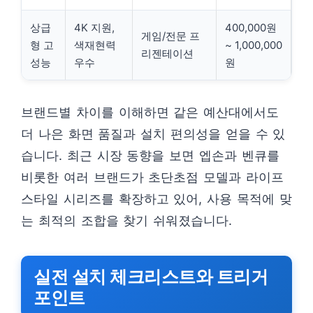
상급
4K 지원,
400,000원
게임/전문 프
형 고
색재현력
~ 1,000,000
리젠테이션
성능
우수
원
브랜드별 차이를 이해하면 같은 예산대에서도
더 나은 화면 품질과 설치 편의성을 얻을 수 있
습니다. 최근 시장 동향을 보면 엡손과 벤큐를
비롯한 여러 브랜드가 초단초점 모델과 라이프
스타일 시리즈를 확장하고 있어, 사용 목적에 맞
는 최적의 조합을 찾기 쉬워졌습니다.
실전 설치 체크리스트와 트리거
포인트