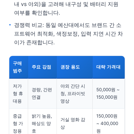
내 vs 야외)을 고려해 내구성 및 배터리 지원
여부를 확인합니다.
경쟁력 비교: 동일 예산대에서도 브랜드 간 소
프트웨어 최적화, 색정보정, 입력 지연 시간 차
이가 존재합니다.
구매
주요 강점
권장 용도
대략 가격대
범주
저가
야외 간단 시
경량, 간편
50,000원 ~
형 휴
청, 프라이빗
연결
150,000원
대용
영상
중급
밝기 높음,
150,000원
거실 영화 감
형 가
해상도 양
~ 400,000
상
정용
호
원