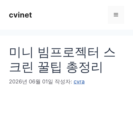
컨
텐
cvinet
메
츠
로
뉴
건
미니 빔프로젝터 스
너
뛰
크린 꿀팁 총정리
기
2026년 06월 01일
작성자:
cvra