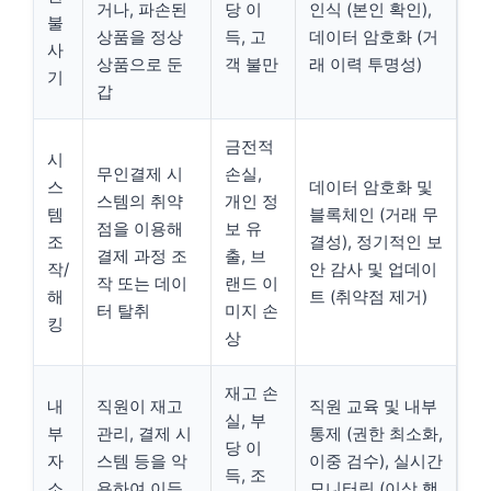
거나, 파손된
당 이
인식 (본인 확인),
불
상품을 정상
득, 고
데이터 암호화 (거
사
상품으로 둔
객 불만
래 이력 투명성)
기
갑
금전적
시
무인결제 시
손실,
스
데이터 암호화 및
스템의 취약
개인 정
템
블록체인 (거래 무
점을 이용해
보 유
조
결성), 정기적인 보
결제 과정 조
출, 브
작/
안 감사 및 업데이
작 또는 데이
랜드 이
해
트 (취약점 제거)
터 탈취
미지 손
킹
상
재고 손
내
직원이 재고
직원 교육 및 내부
실, 부
부
관리, 결제 시
통제 (권한 최소화,
당 이
자
스템 등을 악
이중 검수), 실시간
득, 조
소
용하여 이득
모니터링 (이상 행