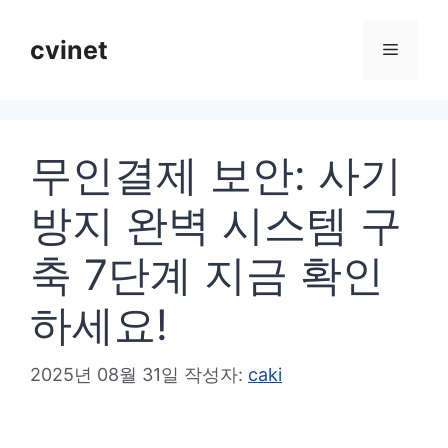
컨
텐
cvinet
메
츠
로
뉴
건
무인결제 보안: 사기
너
뛰
방지 완벽 시스템 구
기
축 7단계 지금 확인
하세요!
2025년 08월 31일
작성자:
caki