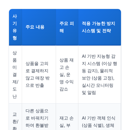
사
기
주요 피
적용 가능한 방지
주요 내용
유
해
시스템 및 전략
형
상
AI 기반 지능형 감
품
상품 재
상품을 고의
지 시스템 (이상 행
미
고 손
로 결제하지
동 감지), 물리적
결
실, 운
않고 매장 밖
보안 (상품 고정),
제/
영 수익
으로 반출
실시간 모니터링
도
감소
및 알림
난
다른 상품으
교
로 바꿔치기
재고 손
AI 기반 객체 인식
환/
하여 환불받
실, 부
(상품 식별), 생체
환