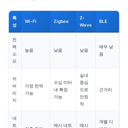
특
Z-
Wi-Fi
Zigbee
BLE
성
Wave
전
력
매우 낮
높음
낮음
낮음
소
음
모
실내
커
수십 미터
중심
버
가정 전역
내 확장
으로
근거리
리
가능
가능
안정
지
적
네
개별 디
트
메시 네트
메시