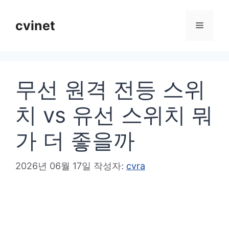
컨
텐
cvinet
메
츠
로
뉴
건
무선 원격 전등 스위
너
뛰
치 vs 유선 스위치 뭐
기
가 더 좋을까
2026년 06월 17일
작성자:
cvra