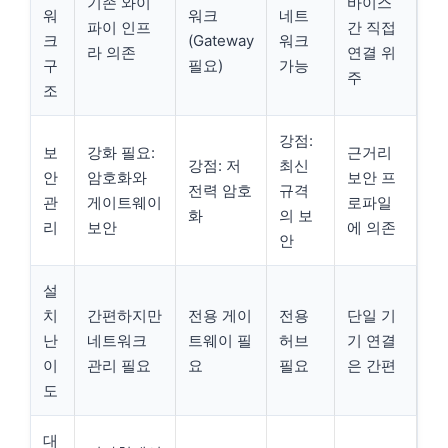
기존 와이
바이스
워
워크
네트
파이 인프
간 직접
크
(Gateway
워크
라 의존
연결 위
구
필요)
가능
주
조
강점:
보
강화 필요:
근거리
강점: 저
최신
안
암호화와
보안 프
전력 암호
규격
관
게이트웨이
로파일
화
의 보
리
보안
에 의존
안
설
치
간편하지만
전용 게이
전용
단일 기
난
네트워크
트웨이 필
허브
기 연결
이
관리 필요
요
필요
은 간편
도
대