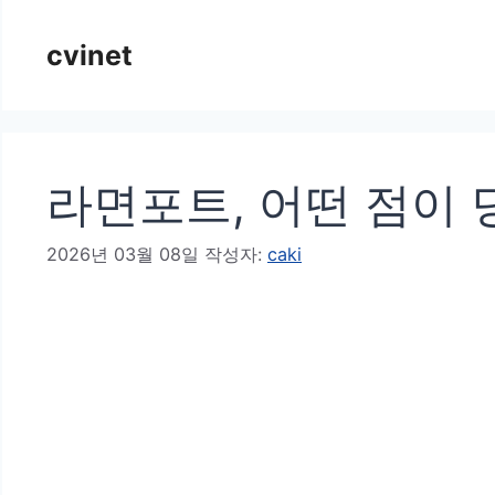
컨
cvinet
텐
츠
로
건
라면포트, 어떤 점이
너
뛰
2026년 03월 08일
작성자:
caki
기