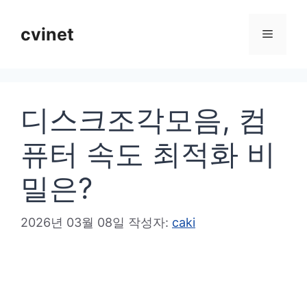
컨
텐
cvinet
메
츠
로
뉴
건
디스크조각모음, 컴
너
뛰
퓨터 속도 최적화 비
기
밀은?
2026년 03월 08일
작성자:
caki