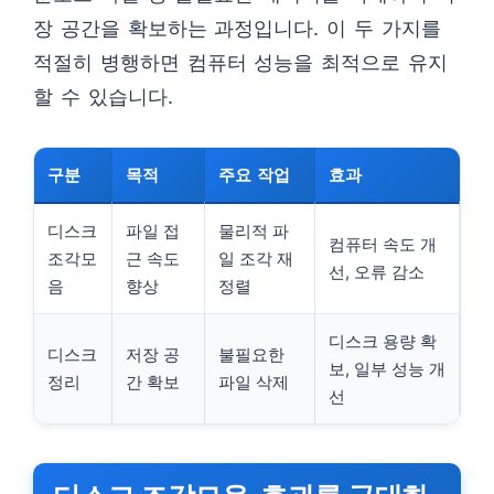
장 공간을 확보하는 과정입니다. 이 두 가지를
적절히 병행하면 컴퓨터 성능을 최적으로 유지
할 수 있습니다.
구분
목적
주요 작업
효과
디스크
파일 접
물리적 파
컴퓨터 속도 개
조각모
근 속도
일 조각 재
선, 오류 감소
음
향상
정렬
디스크 용량 확
디스크
저장 공
불필요한
보, 일부 성능 개
정리
간 확보
파일 삭제
선