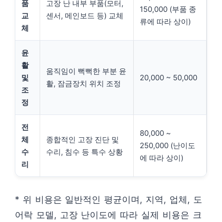
품
고장 난 내부 부품(모터,
150,000 (부품 종
교
센서, 메인보드 등) 교체
류에 따라 상이)
체
윤
활
움직임이 뻑뻑한 부분 윤
및
20,000 ~ 50,000
활, 잠금장치 위치 조정
조
정
전
80,000 ~
체
종합적인 고장 진단 및
250,000 (난이도
수
수리, 침수 등 특수 상황
에 따라 상이)
리
* 위 비용은 일반적인 평균이며, 지역, 업체, 도
어락 모델, 고장 난이도에 따라 실제 비용은 크