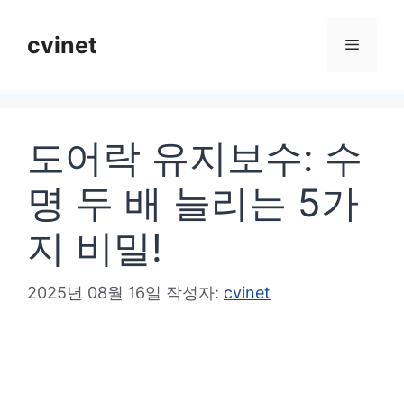
컨
텐
cvinet
메
츠
로
뉴
건
도어락 유지보수: 수
너
뛰
명 두 배 늘리는 5가
기
지 비밀!
2025년 08월 16일
작성자:
cvinet