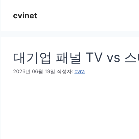
컨
cvinet
텐
츠
로
건
대기업 패널 TV vs
너
뛰
2026년 06월 19일
작성자:
cvra
기