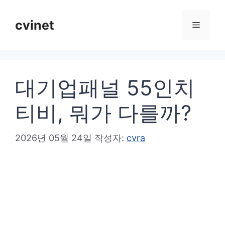
컨
텐
cvinet
메
츠
로
뉴
건
대기업패널 55인치
너
뛰
티비, 뭐가 다를까?
기
2026년 05월 24일
작성자:
cvra