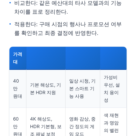
비교한다: 같은 예산대의 타사 모델과의 기능
차이를 표로 정리한다.
적용한다: 구매 시점의 행사나 프로모션 여부
를 확인하고 최종 결정에 반영한다.
가격
대
가성비
40
일상 시청, 기
기본 해상도, 기
우선, 설
만
본 스마트 기
본 HDR 지원
치 용이
원대
능 사용
성
색 재현
60
4K 해상도,
영화 감상, 중
과 명암
만
HDR 기본형, 보
간 정도의 게
의 밸런
원대
조 패널 보정
임 모드