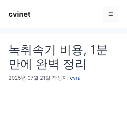
컨
텐
cvinet
메
츠
로
뉴
건
녹취속기 비용, 1분
너
뛰
만에 완벽 정리
기
2025년 07월 21일
작성자:
cvra