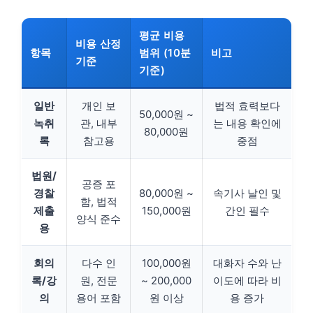
평균 비용
비용 산정
항목
범위 (10분
비고
기준
기준)
일반
개인 보
법적 효력보다
50,000원 ~
녹취
관, 내부
는 내용 확인에
80,000원
록
참고용
중점
법원/
공증 포
경찰
80,000원 ~
속기사 날인 및
함, 법적
제출
150,000원
간인 필수
양식 준수
용
회의
다수 인
100,000원
대화자 수와 난
록/강
원, 전문
~ 200,000
이도에 따라 비
의
용어 포함
원 이상
용 증가