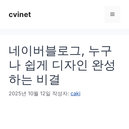
컨
텐
cvinet
메
츠
로
뉴
건
네이버블로그, 누구
너
뛰
나 쉽게 디자인 완성
기
하는 비결
2025년 10월 12일
작성자:
caki