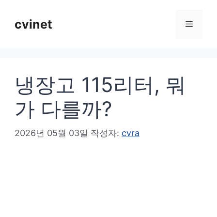
컨
텐
cvinet
메
츠
로
뉴
건
냉장고 115리터, 뭐
너
뛰
가 다를까?
기
2026년 05월 03일
작성자:
cvra