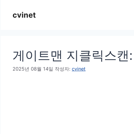
컨
cvinet
텐
츠
로
건
게이트맨 지클릭스캔: 
너
뛰
2025년 08월 14일
작성자:
cvinet
기