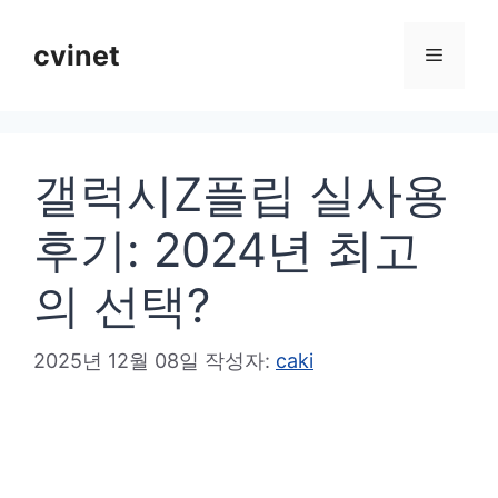
컨
텐
cvinet
메
츠
로
뉴
건
갤럭시Z플립 실사용
너
뛰
후기: 2024년 최고
기
의 선택?
2025년 12월 08일
작성자:
caki