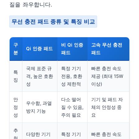
질을 좌우합니다.
무선 충전 패드 종류 및 특징 비교
구
비 Qi 인증
고속 무선 충전
Qi 인증 패드
분
패드
패드
국제 표준 규
특정 기기
빠른 충전 속도
특
격, 높은 호환
전용, 호환
제공 (최대 15W
징
성
성 제한적
이상)
안
다소 떨어
기기 및 패드 자
우수함, 과열
정
질 수 있음,
체의 안정성 중
방지 기능
성
주의 필요
요
추
다양한 기기
특정 기기
빠른 충전 속도
천