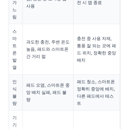
가
전 시 앱 종료
사용
느
림
스
마
충전 중 사용 자제,
과도한 충전, 주변 온도
트
통풍 잘 되는 곳에 패
높음, 패드와 스마트폰
폰
드 위치, 정확한 중앙
간 거리 멂
발
배치
열
인
패드 청소, 스마트폰
패드 오염, 스마트폰 중
식
정확히 중앙에 배치,
앙 배치 실패, 패드 불
불
다른 패드에서 테스
량
량
트
기
기