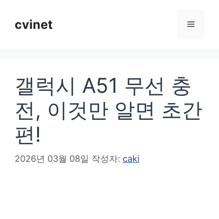
컨
텐
cvinet
메
츠
로
뉴
건
갤럭시 A51 무선 충
너
뛰
전, 이것만 알면 초간
기
편!
2026년 03월 08일
작성자:
caki