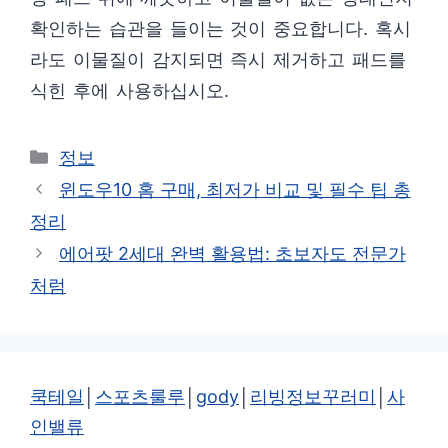
확인하는 습관을 들이는 것이 중요합니다. 혹시
라도 이물질이 감지되면 즉시 제거하고 패드를
식힌 후에 사용하십시오.
카
정보
테
윈도우10 홈 구매, 최저가 비교 및 필수 팁 총
고
정리
리
에어팟 2세대 완벽 활용법: 초보자도 전문가
처럼
쿡테일
│
스포츠룰루
│
gody
│
리빙정보꾸러미
│
사
인밸류