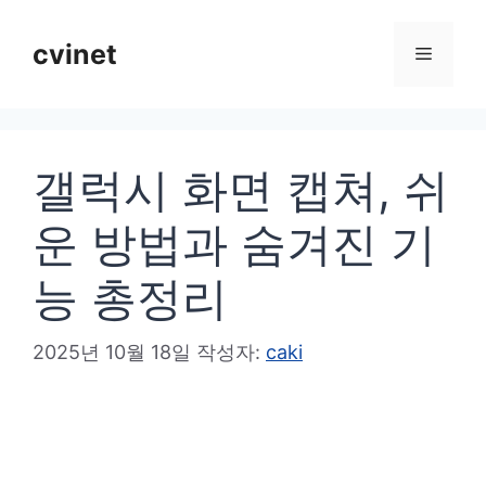
컨
텐
cvinet
메
츠
로
뉴
건
갤럭시 화면 캡쳐, 쉬
너
뛰
운 방법과 숨겨진 기
기
능 총정리
2025년 10월 18일
작성자:
caki