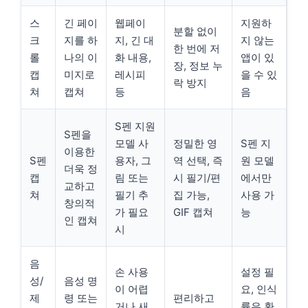
스
긴 페이
웹페이
지원하
분할 없이
크
지를 하
지, 긴 대
지 않는
한 번에 저
롤
나의 이
화 내용,
앱이 있
장, 정보 누
캡
미지로
레시피
을 수 있
락 방지
쳐
캡쳐
등
음
S펜 지원
S펜을
모델 사
정밀한 영
S펜 지
이용한
S펜
용자, 그
역 선택, 즉
원 모델
더욱 정
캡
림 또는
시 필기/편
에서만
교하고
쳐
필기 추
집 가능,
사용 가
창의적
가 필요
GIF 캡쳐
능
인 캡쳐
시
음
손 사용
설정 필
성/
음성 명
이 어렵
요, 인식
제
령 또는
편리하고
거나 새
률은 환