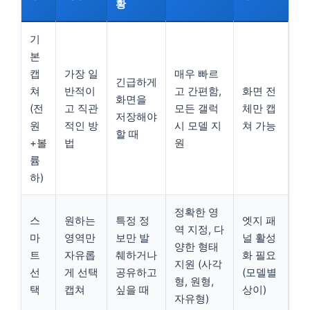
황
기
본
캡
가장 일
매우 빠르
긴급하게
쳐
반적이
고 간편함,
화면 전
화면을
(전
고 직관
모든 갤럭
체만 캡
저장해야
원
적인 방
시 모델 지
쳐 가능
할 때
+볼
법
원
륨
하)
정확한 영
스
원하는
특정 정
엣지 패
역 지정, 다
마
영역만
보만 발
널 활성
양한 형태
트
자유롭
췌하거나
화 필요
지원 (사각
선
게 선택
공유하고
(모델별
형, 원형,
택
캡쳐
싶을 때
상이)
자유형)