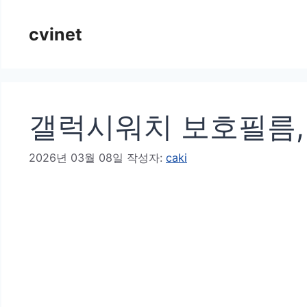
컨
cvinet
텐
츠
로
건
갤럭시워치 보호필름, 
너
뛰
2026년 03월 08일
작성자:
caki
기